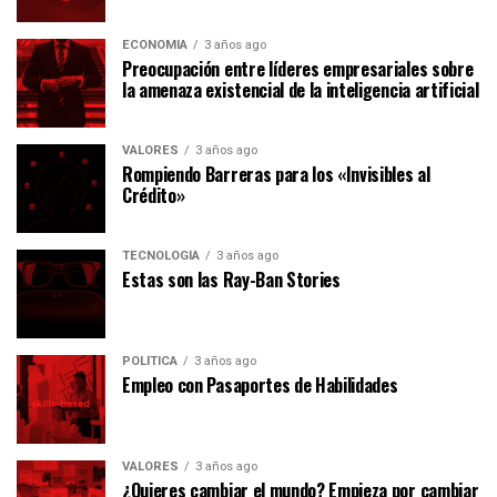
ECONOMÍA
3 años ago
Preocupación entre líderes empresariales sobre
la amenaza existencial de la inteligencia artificial
VALORES
3 años ago
Rompiendo Barreras para los «Invisibles al
Crédito»
TECNOLOGÍA
3 años ago
Estas son las Ray-Ban Stories
POLÍTICA
3 años ago
Empleo con Pasaportes de Habilidades
VALORES
3 años ago
¿Quieres cambiar el mundo? Empieza por cambiar