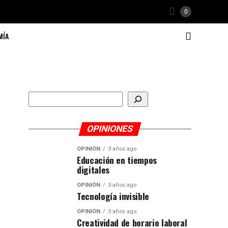
0
MÍA
Buscar
OPINIONES
OPINIÓN
3 años ago
Educación en tiempos
digitales
OPINIÓN
3 años ago
Tecnología invisible
OPINIÓN
3 años ago
Creatividad de horario laboral