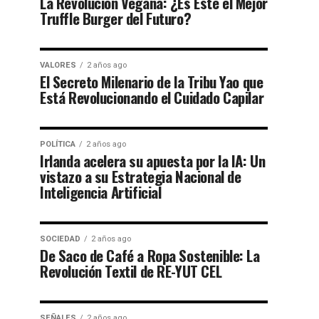
La Revolución Vegana: ¿Es Este el Mejor
Truffle Burger del Futuro?
VALORES
2 años ago
El Secreto Milenario de la Tribu Yao que
Está Revolucionando el Cuidado Capilar
POLÍTICA
2 años ago
Irlanda acelera su apuesta por la IA: Un
vistazo a su Estrategia Nacional de
Inteligencia Artificial
SOCIEDAD
2 años ago
De Saco de Café a Ropa Sostenible: La
Revolución Textil de RE-YUT CEL
SEÑALES
2 años ago