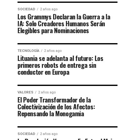
SOCIEDAD
2 años ago
Los Grammys Declaran la Guerra a la
IA: Solo Creadores Humanos Serán
Elegibles para Nominaciones
TECNOLOGÍA
2 años ago
Lituania se adelanta al futuro: Los
primeros robots de entrega sin
conductor en Europa
VALORES
2 años ago
El Poder Transformador de la
Colectivización de los Afectos:
Repensando la Monogamia
SOCIEDAD
2 años ago