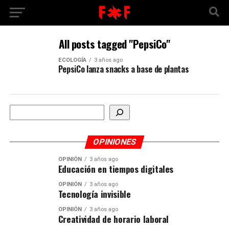
All posts tagged "PepsiCo"
ECOLOGÍA
3 años ago
PepsiCo lanza snacks a base de plantas
Buscar
OPINIONES
OPINIÓN
3 años ago
Educación en tiempos digitales
OPINIÓN
3 años ago
Tecnología invisible
OPINIÓN
3 años ago
Creatividad de horario laboral