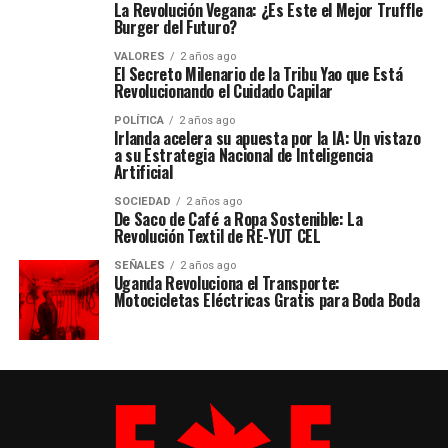
La Revolución Vegana: ¿Es Este el Mejor Truffle
Burger del Futuro?
VALORES
2 años ago
El Secreto Milenario de la Tribu Yao que Está
Revolucionando el Cuidado Capilar
POLÍTICA
2 años ago
Irlanda acelera su apuesta por la IA: Un vistazo
a su Estrategia Nacional de Inteligencia
Artificial
SOCIEDAD
2 años ago
De Saco de Café a Ropa Sostenible: La
Revolución Textil de RE-YUT CEL
SEÑALES
2 años ago
Uganda Revoluciona el Transporte:
Motocicletas Eléctricas Gratis para Boda Boda