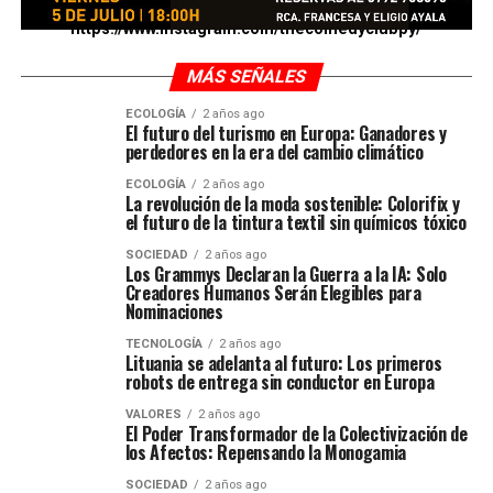
https://www.instagram.com/thecomedyclubpy/
MÁS SEÑALES
ECOLOGÍA
2 años ago
El futuro del turismo en Europa: Ganadores y
perdedores en la era del cambio climático
ECOLOGÍA
2 años ago
La revolución de la moda sostenible: Colorifix y
el futuro de la tintura textil sin químicos tóxico
SOCIEDAD
2 años ago
Los Grammys Declaran la Guerra a la IA: Solo
Creadores Humanos Serán Elegibles para
Nominaciones
TECNOLOGÍA
2 años ago
Lituania se adelanta al futuro: Los primeros
robots de entrega sin conductor en Europa
VALORES
2 años ago
El Poder Transformador de la Colectivización de
los Afectos: Repensando la Monogamia
SOCIEDAD
2 años ago