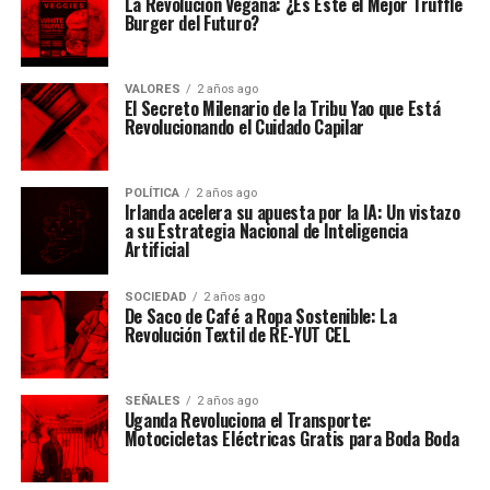
La Revolución Vegana: ¿Es Este el Mejor Truffle
Burger del Futuro?
VALORES
2 años ago
El Secreto Milenario de la Tribu Yao que Está
Revolucionando el Cuidado Capilar
POLÍTICA
2 años ago
Irlanda acelera su apuesta por la IA: Un vistazo
a su Estrategia Nacional de Inteligencia
Artificial
SOCIEDAD
2 años ago
De Saco de Café a Ropa Sostenible: La
Revolución Textil de RE-YUT CEL
SEÑALES
2 años ago
Uganda Revoluciona el Transporte:
Motocicletas Eléctricas Gratis para Boda Boda