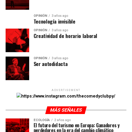
OPINIÓN
3 años ago
Tecnología invisible
OPINIÓN
3 años ago
Creatividad de horario laboral
OPINIÓN
3 años ago
Ser autodidacta
ADVERTISEMENT
https://www.instagram.com/thecomedyclubpy/
MÁS SEÑALES
ECOLOGÍA
2 años ago
El futuro del turismo en Europa: Ganadores y
perdedores en la era del cambio climático