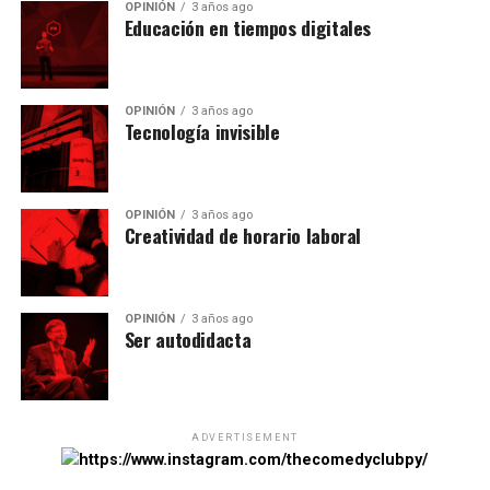
OPINIÓN
3 años ago
Educación en tiempos digitales
OPINIÓN
3 años ago
Tecnología invisible
OPINIÓN
3 años ago
Creatividad de horario laboral
OPINIÓN
3 años ago
Ser autodidacta
ADVERTISEMENT
https://www.instagram.com/thecomedyclubpy/