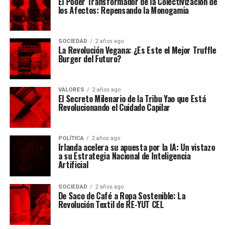
El Poder Transformador de la Colectivización de
los Afectos: Repensando la Monogamia
SOCIEDAD
2 años ago
La Revolución Vegana: ¿Es Este el Mejor Truffle
Burger del Futuro?
VALORES
2 años ago
El Secreto Milenario de la Tribu Yao que Está
Revolucionando el Cuidado Capilar
POLÍTICA
2 años ago
Irlanda acelera su apuesta por la IA: Un vistazo
a su Estrategia Nacional de Inteligencia
Artificial
SOCIEDAD
2 años ago
De Saco de Café a Ropa Sostenible: La
Revolución Textil de RE-YUT CEL